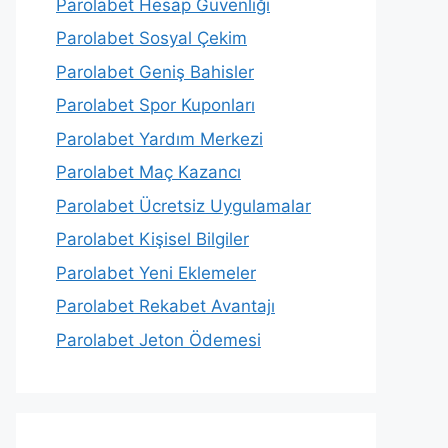
Parolabet Hesap Güvenliği
Parolabet Sosyal Çekim
Parolabet Geniş Bahisler
Parolabet Spor Kuponları
Parolabet Yardım Merkezi
Parolabet Maç Kazancı
Parolabet Ücretsiz Uygulamalar
Parolabet Kişisel Bilgiler
Parolabet Yeni Eklemeler
Parolabet Rekabet Avantajı
Parolabet Jeton Ödemesi