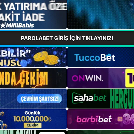
PAROLABET GİRİŞ İÇİN TIKLAYINIZ!