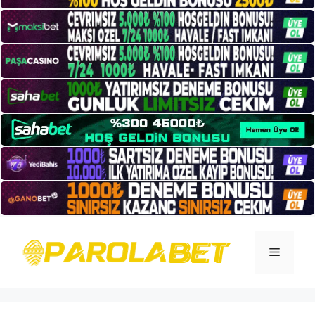
İçeriğe
atla
Menü