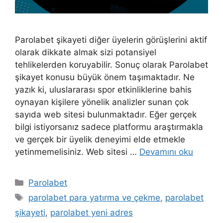
Parolabet şikayeti diğer üyelerin görüşlerini aktif
olarak dikkate almak sizi potansiyel
tehlikelerden koruyabilir. Sonuç olarak Parolabet
şikayet konusu büyük önem taşımaktadır. Ne
yazık ki, uluslararası spor etkinliklerine bahis
oynayan kişilere yönelik analizler sunan çok
sayıda web sitesi bulunmaktadır. Eğer gerçek
bilgi istiyorsanız sadece platformu araştırmakla
ve gerçek bir üyelik deneyimi elde etmekle
yetinmemelisiniz. Web sitesi …
Devamını oku
Kategoriler
Parolabet
Etiketler
parolabet para yatırma ve çekme
,
parolabet
şikayeti
,
parolabet yeni adres