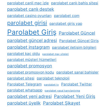
parolabet canli maç izle
parolabet canlı bahis sitesi
parolabet canlı destek
parolabet casino oyunları
parolabet com
parolabet girisi
parolabet giris yap
Parolabet Giriş
Parolabet Güncel
parolabet güncel adresi
Parolabet Güncel Giriş
parolabet instagram
parolabet i̇letişim bilgileri
parolabet kaç oldu
parolabet maç siteleri
parolabet müşteri hizmetleri
parolabet promosyon
parolabet promosyon kodu
parolabet sanal bahisler
parolabet sitesi
parolabet teknoloji
Parolabet Telegram
Parolabet Twitter
parolabet tv
parolabet whatsapp
parolabet yasal karşılaştırma
parolabet yeni adresi
Parolabet Yeni Giriş
parolabet üyelik
Parolabet Şikayet