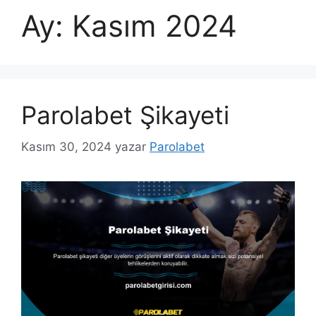
Ay:
Kasım 2024
Parolabet Şikayeti
Kasım 30, 2024
yazar
Parolabet