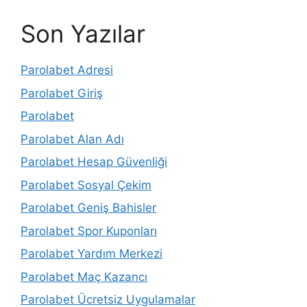
Son Yazılar
Parolabet Adresi
Parolabet Giriş
Parolabet
Parolabet Alan Adı
Parolabet Hesap Güvenliği
Parolabet Sosyal Çekim
Parolabet Geniş Bahisler
Parolabet Spor Kuponları
Parolabet Yardım Merkezi
Parolabet Maç Kazancı
Parolabet Ücretsiz Uygulamalar