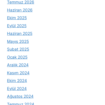
Temmuz 2026
Haziran 2026
Ekim 2025
Eylül 2025
Haziran 2025
Mayıs 2025
Şubat 2025
Ocak 2025
Aralık 2024
Kasım 2024
Ekim 2024
Eylül 2024
Ağustos 2024
Temmuz 2024