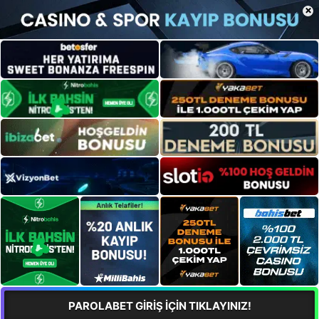
×
PAROLABET GİRİŞ İÇİN TIKLAYINIZ!