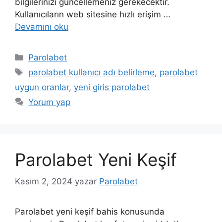
bilgilerinizi güncellemeniz gerekecektir.
Kullanıcıların web sitesine hızlı erişim …
Devamını oku
Kategoriler
Parolabet
Etiketler
parolabet kullanıcı adı belirleme
,
parolabet
uygun oranlar
,
yeni giris parolabet
Yorum yap
Parolabet Yeni Keşif
Kasım 2, 2024
yazar
Parolabet
Parolabet yeni keşif bahis konusunda