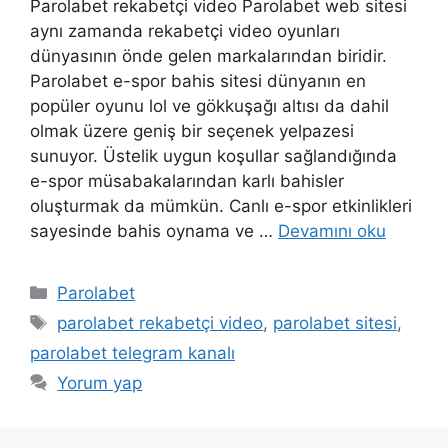
Parolabet rekabetçi video Parolabet web sitesi
aynı zamanda rekabetçi video oyunları
dünyasının önde gelen markalarından biridir.
Parolabet e-spor bahis sitesi dünyanın en
popüler oyunu lol ve gökkuşağı altısı da dahil
olmak üzere geniş bir seçenek yelpazesi
sunuyor. Üstelik uygun koşullar sağlandığında
e-spor müsabakalarından karlı bahisler
oluşturmak da mümkün. Canlı e-spor etkinlikleri
sayesinde bahis oynama ve …
Devamını oku
Kategoriler
Parolabet
Etiketler
parolabet rekabetçi video
,
parolabet sitesi
,
parolabet telegram kanalı
Yorum yap