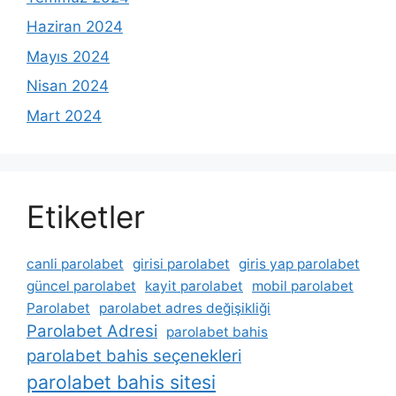
Haziran 2024
Mayıs 2024
Nisan 2024
Mart 2024
Etiketler
canli parolabet
girisi parolabet
giris yap parolabet
güncel parolabet
kayit parolabet
mobil parolabet
Parolabet
parolabet adres değişikliği
Parolabet Adresi
parolabet bahis
parolabet bahis seçenekleri
parolabet bahis sitesi