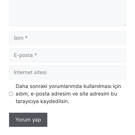
İsim
E-
posta
İnternet
sitesi
Daha sonraki yorumlarımda kullanılması için
adım, e-posta adresim ve site adresim bu
tarayıcıya kaydedilsin.