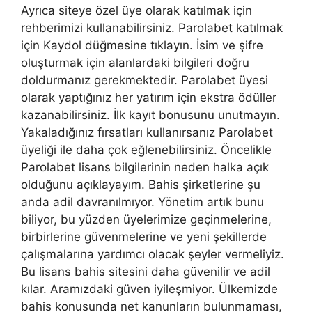
Ayrıca siteye özel üye olarak katılmak için
rehberimizi kullanabilirsiniz. Parolabet katılmak
için Kaydol düğmesine tıklayın. İsim ve şifre
oluşturmak için alanlardaki bilgileri doğru
doldurmanız gerekmektedir. Parolabet üyesi
olarak yaptığınız her yatırım için ekstra ödüller
kazanabilirsiniz. İlk kayıt bonusunu unutmayın.
Yakaladığınız fırsatları kullanırsanız Parolabet
üyeliği ile daha çok eğlenebilirsiniz. Öncelikle
Parolabet lisans bilgilerinin neden halka açık
olduğunu açıklayayım. Bahis şirketlerine şu
anda adil davranılmıyor. Yönetim artık bunu
biliyor, bu yüzden üyelerimize geçinmelerine,
birbirlerine güvenmelerine ve yeni şekillerde
çalışmalarına yardımcı olacak şeyler vermeliyiz.
Bu lisans bahis sitesini daha güvenilir ve adil
kılar. Aramızdaki güven iyileşmiyor. Ülkemizde
bahis konusunda net kanunların bulunmaması,