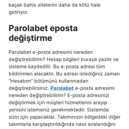
kaçak bahis sitelerini daha da kötü hale
getiriyor.
Parolabet eposta
değiştirme
Parolabet e-posta adresimi nereden
değiştirebilirim? Hesap bilgileri buraya yazılır ve
sisteme kaydedilir. Bu e-posta adresi tüm
bildirimleri alacaktır. Bu adresi istediğiniz zaman
“Hesabım” bölümünü kullanmadan
değiştirebilirsiniz.
Parolabet
e-posta adresimi
nereden değiştirebilirim? E-posta adresinizi
değiştirmek için müşteri hizmetlerini arayıp
yenisini istemeniz gerekmektedir. Sistemde
sizin için yapacaklar. Takımınızın bölgedeki diğer
takımlarla karşılaştırıldığında nasıl sıralandığını