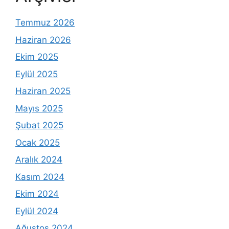
Temmuz 2026
Haziran 2026
Ekim 2025
Eylül 2025
Haziran 2025
Mayıs 2025
Şubat 2025
Ocak 2025
Aralık 2024
Kasım 2024
Ekim 2024
Eylül 2024
Ağustos 2024