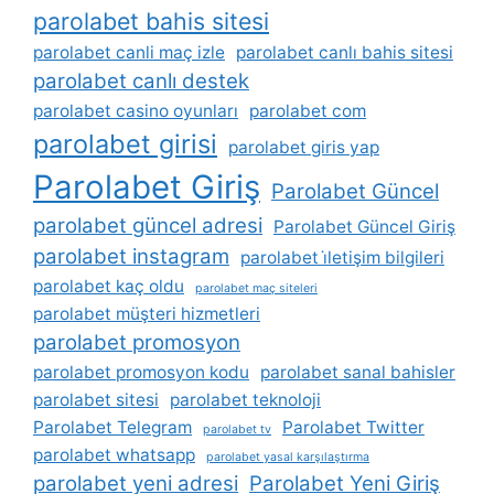
parolabet bahis sitesi
parolabet canli maç izle
parolabet canlı bahis sitesi
parolabet canlı destek
parolabet casino oyunları
parolabet com
parolabet girisi
parolabet giris yap
Parolabet Giriş
Parolabet Güncel
parolabet güncel adresi
Parolabet Güncel Giriş
parolabet instagram
parolabet i̇letişim bilgileri
parolabet kaç oldu
parolabet maç siteleri
parolabet müşteri hizmetleri
parolabet promosyon
parolabet promosyon kodu
parolabet sanal bahisler
parolabet sitesi
parolabet teknoloji
Parolabet Telegram
Parolabet Twitter
parolabet tv
parolabet whatsapp
parolabet yasal karşılaştırma
parolabet yeni adresi
Parolabet Yeni Giriş