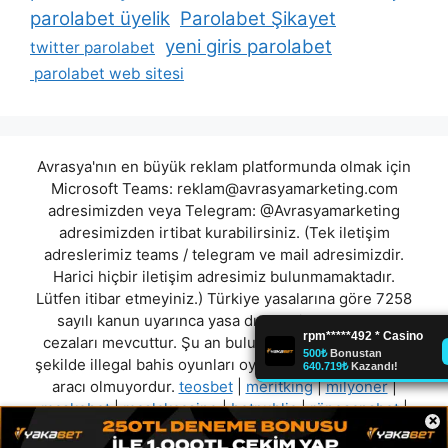
parolabet üyelik
Parolabet Şikayet
yeni giris parolabet
twitter parolabet
parolabet web sitesi
Avrasya'nın en büyük reklam platformunda olmak için
Microsoft Teams:
reklam@avrasyamarketing.com
adresimizden veya Telegram: @Avrasyamarketing
adresimizden irtibat kurabilirsiniz. (Tek iletişim
adreslerimiz teams / telegram ve mail adresimizdir.
Harici hiçbir iletişim adresimiz bulunmamaktadır.
Lütfen itibar etmeyiniz.) Türkiye yasalarına göre 7258
sayılı kanun uyarınca yasa dışı bahis oynamanın
cezaları mevcuttur. Şu an bulunduğunuz site hiç bir
şekilde illegal bahis oyunları oynatmıyor ve oynamaya
aracı olmuyordur.
teosbet
|
meritking
|
milyoner
|
maskebet
|
maslakcasino
|
betpublic
|
rönesansbet
|
×
betlesene