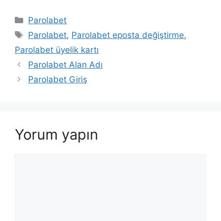
Kategoriler
Parolabet
Etiketler
Parolabet
,
Parolabet eposta değiştirme
,
Parolabet üyelik kartı
Parolabet Alan Adı
Parolabet Giriş
Yorum yapın
Yorum