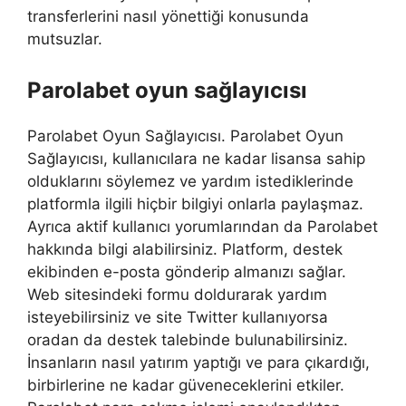
transferlerini nasıl yönettiği konusunda
mutsuzlar.
Parolabet oyun sağlayıcısı
Parolabet Oyun Sağlayıcısı. Parolabet Oyun
Sağlayıcısı, kullanıcılara ne kadar lisansa sahip
olduklarını söylemez ve yardım istediklerinde
platformla ilgili hiçbir bilgiyi onlarla paylaşmaz.
Ayrıca aktif kullanıcı yorumlarından da Parolabet
hakkında bilgi alabilirsiniz. Platform, destek
ekibinden e-posta gönderip almanızı sağlar.
Web sitesindeki formu doldurarak yardım
isteyebilirsiniz ve site Twitter kullanıyorsa
oradan da destek talebinde bulunabilirsiniz.
İnsanların nasıl yatırım yaptığı ve para çıkardığı,
birbirlerine ne kadar güveneceklerini etkiler.