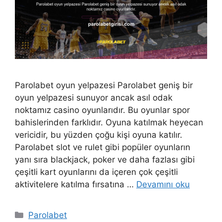
Parolabet oyun yelpazesi Parolabet geniş bir
oyun yelpazesi sunuyor ancak asıl odak
noktamız casino oyunlarıdır. Bu oyunlar spor
bahislerinden farklıdır. Oyuna katılmak heyecan
vericidir, bu yüzden çoğu kişi oyuna katılır.
Parolabet slot ve rulet gibi popüler oyunların
yanı sıra blackjack, poker ve daha fazlası gibi
çeşitli kart oyunlarını da içeren çok çeşitli
aktivitelere katılma fırsatına …
Devamını oku
Kategoriler
Parolabet