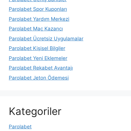
Parolabet Spor Kuponları
Parolabet Yardım Merkezi
Parolabet Maç Kazancı
Parolabet Ücretsiz Uygulamalar
Parolabet Kişisel Bilgiler
Parolabet Yeni Eklemeler
Parolabet Rekabet Avantajı
Parolabet Jeton Ödemesi
Kategoriler
Parolabet