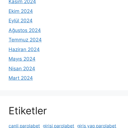
Kasım 2024
Ekim 2024
Eylül 2024
Ağustos 2024
Temmuz 2024
Haziran 2024
Mayıs 2024
Nisan 2024
Mart 2024
Etiketler
canli parolabet
girisi parolabet
giris yap parolabet