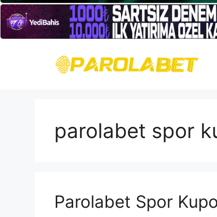
İçeriğe
atla
parolabet spor k
Parolabet Spor Kupo