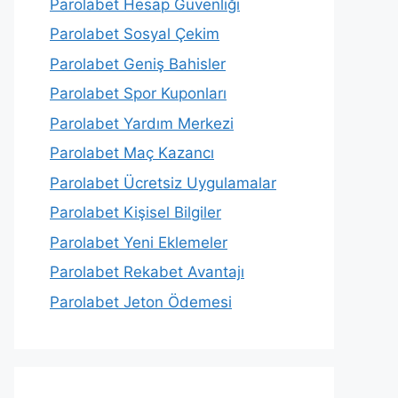
Parolabet Hesap Güvenliği
Parolabet Sosyal Çekim
Parolabet Geniş Bahisler
Parolabet Spor Kuponları
Parolabet Yardım Merkezi
Parolabet Maç Kazancı
Parolabet Ücretsiz Uygulamalar
Parolabet Kişisel Bilgiler
Parolabet Yeni Eklemeler
Parolabet Rekabet Avantajı
Parolabet Jeton Ödemesi